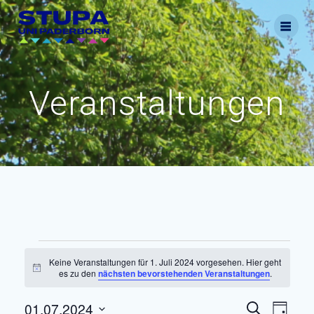
Skip
to
content
Veranstaltungen
Veranstaltungen
Keine Veranstaltungen für 1. Juli 2024 vorgesehen. Hier geht
Hinweis
es zu den
nächsten bevorstehenden Veranstaltungen
.
für
V
01.07.2024
V
Suche