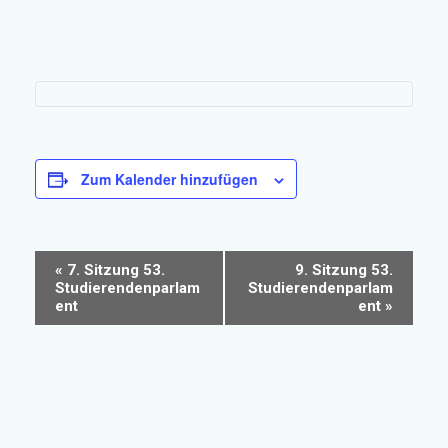
Zum Kalender hinzufügen
V
«
7. Sitzung 53.
9. Sitzung 53.
Studierendenparlam
Studierendenparlam
e
ent
ent
»
r
a
n
s