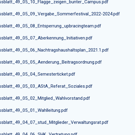
ssblatt_49_05_10_Flagge_zeigen_bunter_Campus.pdf
ssblatt_49_05_09_Vergabe_Sommerfestival_2022-2024.pdf
ssblatt_49_05_08_Entsperrung_upbracingteam.pdf
ssblatt_49_05_07_Aberkennung_Initiativen.pdf
ssblatt_49_05_06_Nachtragshaushaltsplan_2021.1.pdf
ssblatt_49_05_05_Aenderung_Beitragsordnung.pdf
ssblatt_49_05_04_Semesterticket.pdf
ssblatt_49_05_03_AStA_Referat_Soziales.pdf
ssblatt_49_05_02_Mitglied_Wahlvorstand.pdf
ssblatt_49_05_01_Wahlleitung.pdf
ssblatt_49_04_07_stud_Mitglieder_Verwaltungsrat.pdf
ssblatt_49_04_06_SHK_Vertretung.pdf