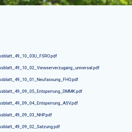
ssblatt_49_10_03U_FSRO.pdf
ssblatt_49_10_02_Viewserverzugang_universal.pdf
ssblatt_49_10_01_Neufassung_FHO.pdf
ssblatt_49_09_05_Entsperrung_DMMK.pdf
ssblatt_49_09_04_Entsperrung_ASV.pdf
ssblatt_49_09_03_NHP.pdf
ssblatt_49_09_02_Satzung.pdf