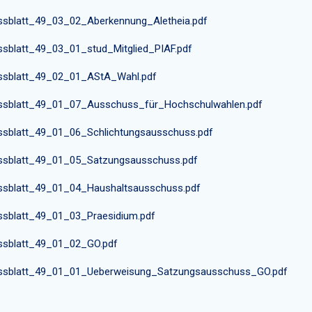
ssblatt_49_03_02_Aberkennung_Aletheia.pdf
ssblatt_49_03_01_stud_Mitglied_PIAF.pdf
ssblatt_49_02_01_AStA_Wahl.pdf
ssblatt_49_01_07_Ausschuss_für_Hochschulwahlen.pdf
ssblatt_49_01_06_Schlichtungsausschuss.pdf
ssblatt_49_01_05_Satzungsausschuss.pdf
ssblatt_49_01_04_Haushaltsausschuss.pdf
ssblatt_49_01_03_Praesidium.pdf
ssblatt_49_01_02_GO.pdf
ssblatt_49_01_01_Ueberweisung_Satzungsausschuss_GO.pdf