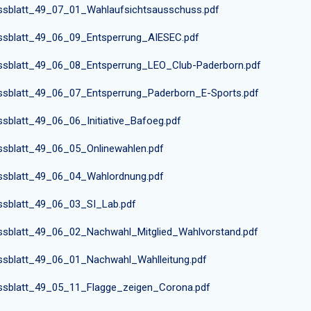
ssblatt_49_07_01_Wahlaufsichtsausschuss.pdf
ssblatt_49_06_09_Entsperrung_AIESEC.pdf
ssblatt_49_06_08_Entsperrung_LEO_Club-Paderborn.pdf
ssblatt_49_06_07_Entsperrung_Paderborn_E-Sports.pdf
ssblatt_49_06_06_Initiative_Bafoeg.pdf
ssblatt_49_06_05_Onlinewahlen.pdf
ssblatt_49_06_04_Wahlordnung.pdf
ssblatt_49_06_03_SI_Lab.pdf
ssblatt_49_06_02_Nachwahl_Mitglied_Wahlvorstand.pdf
ssblatt_49_06_01_Nachwahl_Wahlleitung.pdf
ssblatt_49_05_11_Flagge_zeigen_Corona.pdf