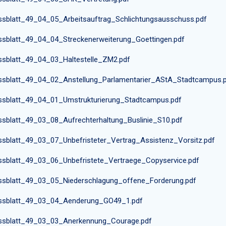
ssblatt_49_04_05_Arbeitsauftrag_Schlichtungsausschuss.pdf
ssblatt_49_04_04_Streckenerweiterung_Goettingen.pdf
ssblatt_49_04_03_Haltestelle_ZM2.pdf
ssblatt_49_04_02_Anstellung_Parlamentarier_AStA_Stadtcampus.
ssblatt_49_04_01_Umstrukturierung_Stadtcampus.pdf
ssblatt_49_03_08_Aufrechterhaltung_Buslinie_S10.pdf
ssblatt_49_03_07_Unbefristeter_Vertrag_Assistenz_Vorsitz.pdf
ssblatt_49_03_06_Unbefristete_Vertraege_Copyservice.pdf
ssblatt_49_03_05_Niederschlagung_offene_Forderung.pdf
ssblatt_49_03_04_Aenderung_GO49_1.pdf
ssblatt_49_03_03_Anerkennung_Courage.pdf