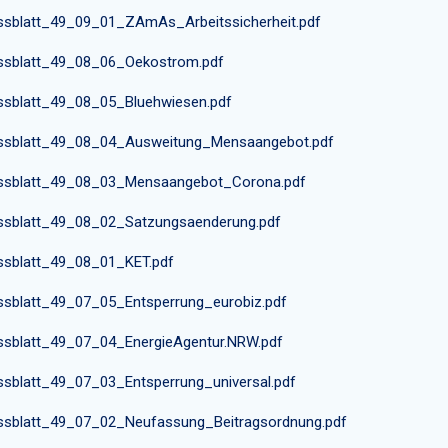
ssblatt_49_09_01_ZAmAs_Arbeitssicherheit.pdf
ssblatt_49_08_06_Oekostrom.pdf
ssblatt_49_08_05_Bluehwiesen.pdf
ssblatt_49_08_04_Ausweitung_Mensaangebot.pdf
ssblatt_49_08_03_Mensaangebot_Corona.pdf
ssblatt_49_08_02_Satzungsaenderung.pdf
ssblatt_49_08_01_KET.pdf
ssblatt_49_07_05_Entsperrung_eurobiz.pdf
ssblatt_49_07_04_EnergieAgentur.NRW.pdf
ssblatt_49_07_03_Entsperrung_universal.pdf
ssblatt_49_07_02_Neufassung_Beitragsordnung.pdf