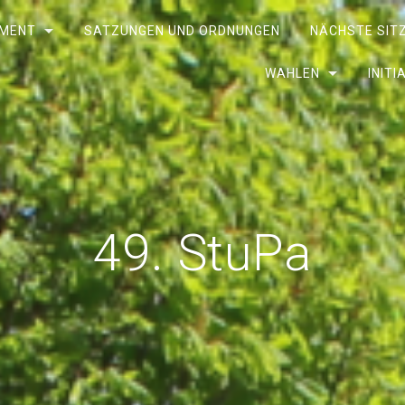
AMENT
SATZUNGEN UND ORDNUNGEN
NÄCHSTE SIT
WAHLEN
INIT
49. StuPa