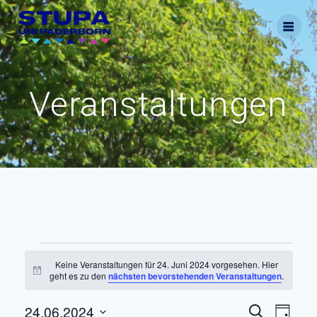
Skip
to
content
Veranstaltungen
Veranstaltungen
Keine Veranstaltungen für 24. Juni 2024 vorgesehen. Hier
Hinweis
geht es zu den
nächsten bevorstehenden Veranstaltungen
.
für
V
24.06.2024
V
Suche