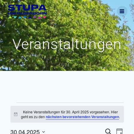
Skip
to
content
Veranstaltungen
Veranstaltungen
Keine Veranstaltungen für 30. April 2025 vorgesehen. Hier
Hinweis
geht es zu den
nächsten bevorstehenden Veranstaltungen
.
für
V
30.04.2025
V
Suche